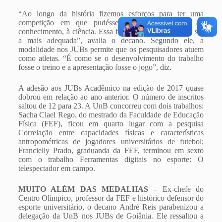
“Ao longo da história fizemos esforços para ter uma
competição em que pudéssemos aliar o esporte ao
conhecimento, à ciência. Essa fórmula de agora parece ser
a mais adequada”, avalia o decano. Segundo ele, a
modalidade nos JUBs permite que os pesquisadores atuem
como atletas. “É como se o desenvolvimento do trabalho
fosse o treino e a apresentação fosse o jogo”, diz.
A adesão aos JUBs Acadêmico na edição de 2017 quase
dobrou em relação ao ano anterior. O número de inscritos
saltou de 12 para 23. A UnB concorreu com dois trabalhos:
Sacha Clael Rego, do mestrado da Faculdade de Educação
Física (FEF), ficou em quarto lugar com a pesquisa
Correlação entre capacidades físicas e características
antropométricas de jogadores universitários de futebol;
Francielly Prado, graduanda da FEF, terminou em sexto
com o trabalho Ferramentas digitais no esporte: O
telespectador em campo.
MUITO ALÉM DAS MEDALHAS –
Ex-chefe do
Centro Olímpico, professor da FEF e histórico defensor do
esporte universitário, o decano André Reis parabenizou a
delegação da UnB nos JUBs de Goiânia. Ele ressaltou a