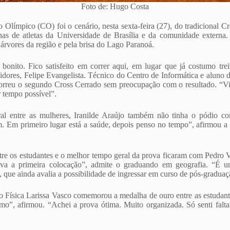
Foto de: Hugo Costa
Olímpico (CO) foi o cenário, nesta sexta-feira (27), do tradicional C
as de atletas da Universidade de Brasília e da comunidade externa.
árvores da região e pela brisa do Lago Paranoá.
bonito. Fico satisfeito em correr aqui, em lugar que já costumo trei
vidores, Felipe Evangelista. Técnico do Centro de Informática e aluno 
orreu o segundo Cross Cerrado sem preocupação com o resultado. “Vim
 tempo possível”.
ral entre as mulheres, Iranilde Araújo também não tinha o pódio com
. Em primeiro lugar está a saúde, depois penso no tempo”, afirmou a a
re os estudantes e o melhor tempo geral da prova ficaram com Pedro V
va a primeira colocação”, admite o graduando em geografia. “É u
, que ainda avalia a possibilidade de ingressar em curso de pós-graduaç
 Física Larissa Vasco comemorou a medalha de ouro entre as estudante
ritmo”, afirmou. “Achei a prova ótima. Muito organizada. Só senti fal