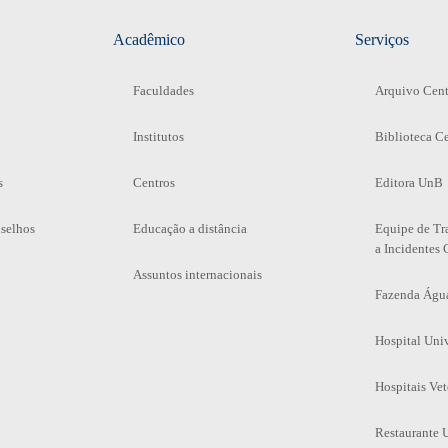
Acadêmico
Serviços
Faculdades
Arquivo Cent
Institutos
Biblioteca Ce
s
Centros
Editora UnB
selhos
Educação a distância
Equipe de Tr
a Incidentes 
Assuntos internacionais
Fazenda Águ
Hospital Univ
Hospitais Vet
Restaurante U