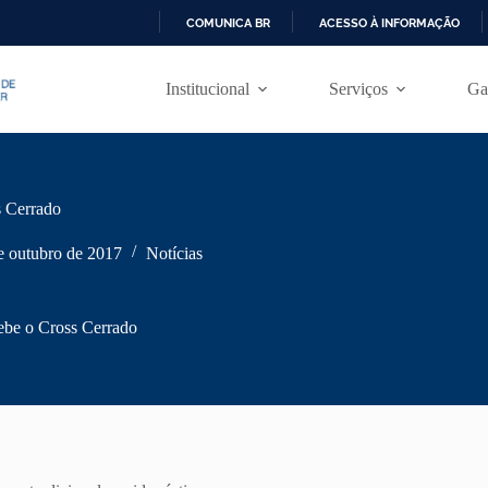
COMUNICA BR
ACESSO À INFORMAÇÃO
I
R
Institucional
Serviços
Ga
P
A
R
A
O
C
s Cerrado
O
N
T
e outubro de 2017
Notícias
E
Ú
D
ebe o Cross Cerrado
O