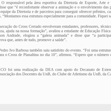
O responsável pela área esportiva da Diretoria de Esporte, Arte
sse que “é reconfortante observar a animação e o envolvimento das 
 equipe da Diretoria e de parceiros para conseguir oferecer prêmios, c
es. “Montamos essa estrutura especialmente para a comunidade. Fiquei sa
ecução do Cross Cerrado envolveram estudantes, professores, técnico
eza, ajuda na nossa formação”, avaliou a estudante de Educação Físic
son Andrade, elogiou a “galera animada” e disse que “a participa
ova que, antes de tudo, promove a saúde”.
Pedro Ivo Barbosa também saiu satisfeito do evento. “Foi uma estrut
ra o Cross de Planaltina no dia 10”, afirmou. “Espero que o número de
 CO foi uma realização da DEA com apoio do Decanato de Extens
ssociação dos Docentes da UnB, do Clube de Atletismo da UnB, da Ca