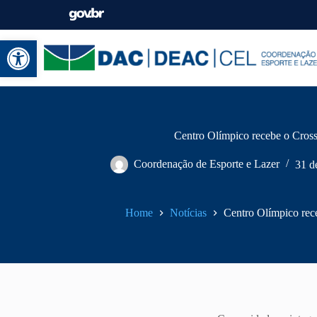
Abrir a barra de ferramentas
Centro Olímpico recebe o Cros
Coordenação de Esporte e Lazer
31 d
Home
Notícias
Centro Olímpico rec