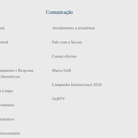
Comunicação
ral
Atendimento a jornalistas
ntral
Fale com a Secom
Canais oficiais
atamento e Resposta
Marca UnB
Cibernéticos
Campanha Institucional 2026
a Limpa
UnBTV
ersitário
erinários
niversitário