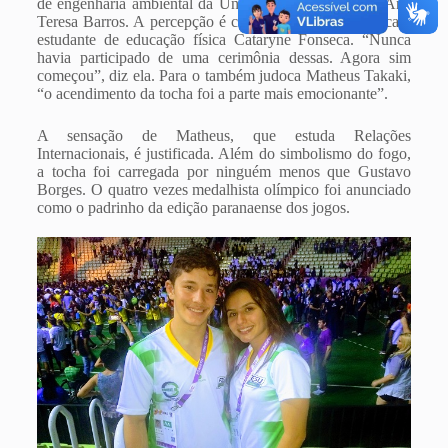
de engenharia ambiental da UnB e jogadora de vôlei Ana
Teresa Barros. A percepção é compartilhada pela judoca e
estudante de educação física Cataryne Fonseca. “Nunca
havia participado de uma cerimônia dessas. Agora sim
começou”, diz ela. Para o também judoca Matheus Takaki,
“o acendimento da tocha foi a parte mais emocionante”.
A sensação de Matheus, que estuda Relações
Internacionais, é justificada. Além do simbolismo do fogo,
a tocha foi carregada por ninguém menos que Gustavo
Borges. O quatro vezes medalhista olímpico foi anunciado
como o padrinho da edição paranaense dos jogos.