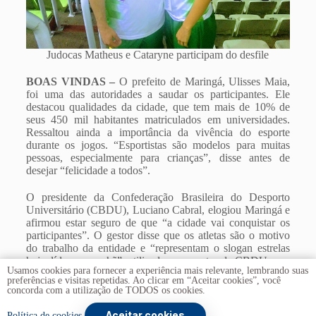
Judocas Matheus e Cataryne participam do desfile
BOAS VINDAS –
O prefeito de Maringá, Ulisses Maia,
foi uma das autoridades a saudar os participantes. Ele
destacou qualidades da cidade, que tem mais de 10% de
seus 450 mil habitantes matriculados em universidades.
Ressaltou ainda a importância da vivência do esporte
durante os jogos. “Esportistas são modelos para muitas
pessoas, especialmente para crianças”, disse antes de
desejar “felicidade a todos”.
O presidente da Confederação Brasileira do Desporto
Universitário (CBDU), Luciano Cabral, elogiou Maringá e
afirmou estar seguro de que “a cidade vai conquistar os
participantes”. O gestor disse que os atletas são o motivo
do trabalho da entidade e “representam o slogan estrelas
hoje, líderes amanhã”, utilizado em eventos da CBDU.
Usamos cookies para fornecer a experiência mais relevante, lembrando suas
preferências e visitas repetidas. Ao clicar em “Aceitar cookies”, você
concorda com a utilização de TODOS os cookies.
Aceitar cookies
Copyright © 2026 -
Universidade de Brasília
. Todos os
Política de cookies